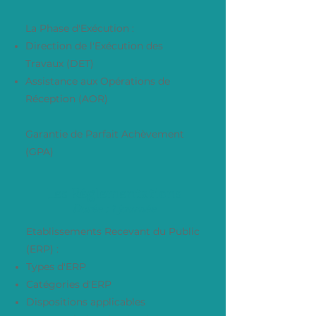
La Phase d'Exécution :
Direction de l'Exécution des
Travaux (DET)
Assistance aux Opérations de
Réception (AOR)
Garantie de Parfait Achèvement
(GPA)
Les Réglementations
Durée : 1 journée
Etablissements Recevant du Public
(ERP) :
Types d'ERP
Catégories d'ERP
Dispositions applicables