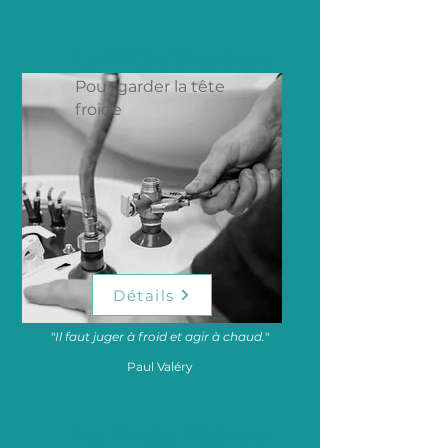
La CVCD / Plomberie
Pour garder la tête
froide
Détails
"
Il faut juger à froid et agir à chaud.
"
Paul Valéry
Les Fluides Médicaux