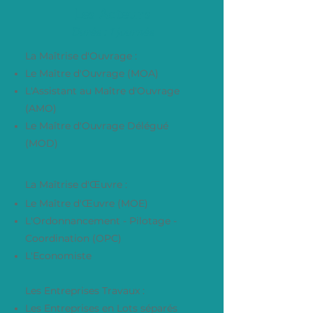
Les Acteurs
Durée : 1 journée
La Maîtrise d'Ouvrage :
Le Maître d'Ouvrage (MOA)
L'Assistant au Maître d'Ouvrage
(AMO)
Le Maître d'Ouvrage Délégué
(MOD)
La Maîtrise d'Œuvre :
Le Maître d'Œuvre (MOE)
L'Ordonnancement - Pilotage -
Coordination (OPC)
L'Economiste
Les Entreprises Travaux :
Les Entreprises en Lots séparés