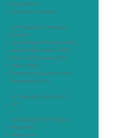
Programme
Désignation du MOE
Les Phases de Conception :
Esquisse
Avant-Projet Sommaire (APS)
Avant-Projet Détaillé (APD)
Permis de Construire (PC)
Projet (PRO)
Dossier de Consultation des
Entreprises (DCE)
La Phase de Consultation :
ACT
La Préparation des Travaux :
Phase EXE
Phase VISA