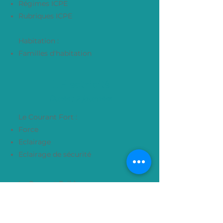
Régimes ICPE
Rubriques ICPE
Habitation :
Familles d'habitation
L'Electricité
Durée : 2 journée
s
Le Courant Fort :
Force
Eclairage
Eclairage de sécurité
Le Courant Faible :
Voix - Données - Images (VDI)
Gestion Technique du Bâtiment
(GTB
)