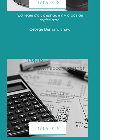
Détails
"
La règle d'or, c'est qu'il n'y a pas de
règles d'or.
"
George Bernard Shaw
Le Management de
Projets
Pour bien accompagner
Détails