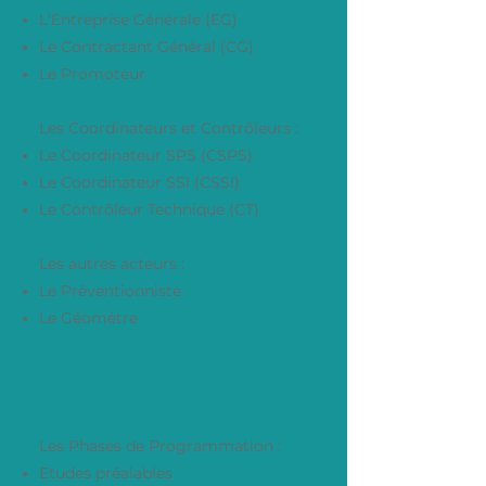
L'Entreprise Générale (EG)
Le Contractant Général (CG)
Le Prom
oteur
Les Coordinateurs et Contrôleurs :
Le Coordinateur SPS (CSPS)
Le Coordinateur SSI (CSSI)
Le Contrôleur Technique (CT)
Les autres acteurs :
Le Préventionniste
Le Géomètre
Les Phases
Durée : 1 journée
Les Phases de Programmation :
Etudes préalables