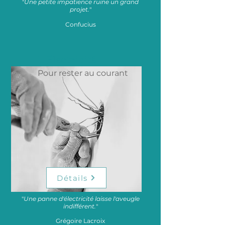
"
Une petite impatience ruine un grand
projet.
"
Confucius
L'Electricité
Pour rester au courant
Détails
"
Une panne d'électricité laisse l'aveugle
indifférent.
"
Grégoire Lacroix