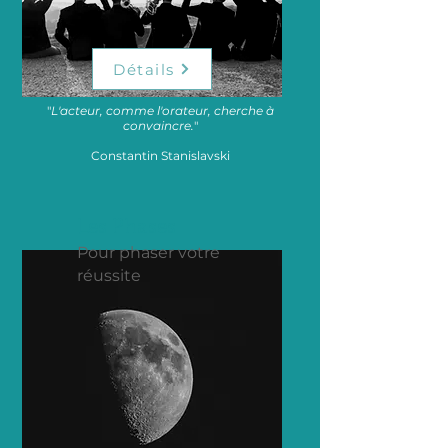
Détails
"
L'acteur, comme l'orateur, cherche à
convaincre.
"
Constantin Stanislavski
Les Phase
s
Pour phaser votre
réussite