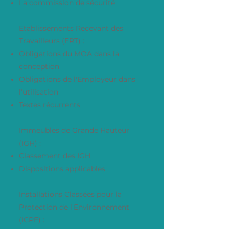
La commission de sécurité
Etablissements Recevant des
Travailleurs (ERT) :
Obligations du MOA dans la
conception
Obligations de l'Employeur dans
l'utilisation
Textes récurrents
Immeubles de Grande Hauteur
(IGH) :
Classement des IGH
Dispositions applicables
Installations Classées pour la
Protection de l'Environnement
(ICPE) :