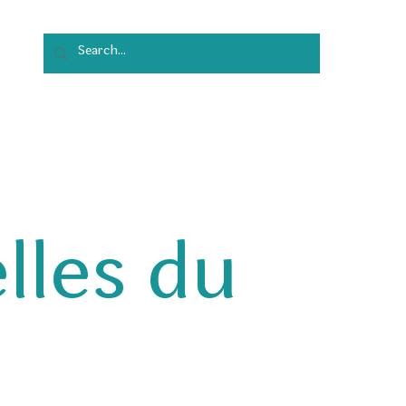
tact
lles du