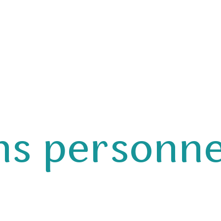
n bref
AMO | MOE
Formation
Réalisations
Blog
Con
ns personne